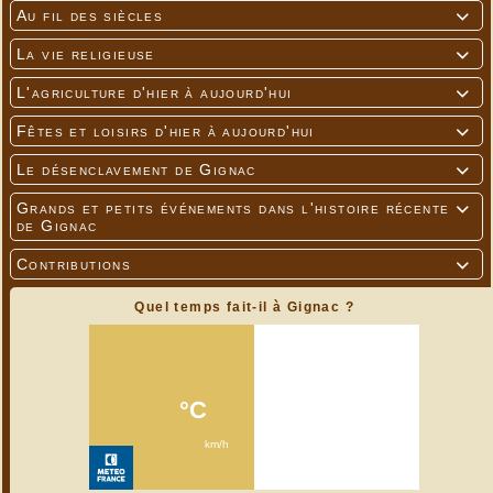
Au fil des siècles

La vie religieuse

L'agriculture d'hier à aujourd'hui

Fêtes et loisirs d'hier à aujourd'hui

Le désenclavement de Gignac

Grands et petits événements dans l'histoire récente

de Gignac
Contributions

Quel temps fait-il à Gignac ?