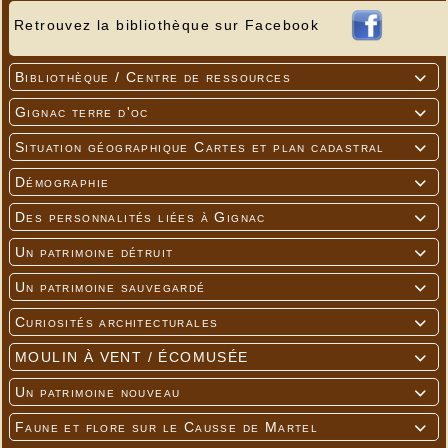
Retrouvez la bibliothèque sur Facebook
Bibliothèque / Centre de ressources

Gignac terre d'oc

Situation géographique Cartes et plan cadastral

Démographie

Des personnalités liées à Gignac

Un patrimoine détruit

Un patrimoine sauvegardé

Curiosités architecturales

MOULIN À VENT / ÉCOMUSÉE

Un patrimoine nouveau

Faune et flore sur le Causse de Martel
