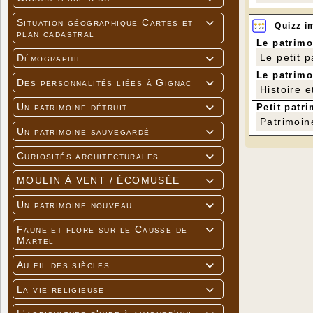
Situation géographique Cartes et

Quizz i
plan cadastral
Le patrimo
Le petit 
Démographie

Le patrimo
Des personnalités liées à Gignac

Histoire e
Un patrimoine détruit
Petit patri

Patrimoin
Un patrimoine sauvegardé

Curiosités architecturales

MOULIN À VENT / ÉCOMUSÉE

Un patrimoine nouveau

Faune et flore sur le Causse de

Martel
Au fil des siècles

La vie religieuse
