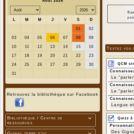
Ran
pon
Testez vos 
QCM si
Connaissez
Le "parle
Connaissez
Le "parle
Retrouvez la bibliothèque sur Facebook
Connaissez
Langue et 
Bibliothèque / Centre de
Quizz à

ressources
Personnali
Des Gigna
Gignac terre d'oc
