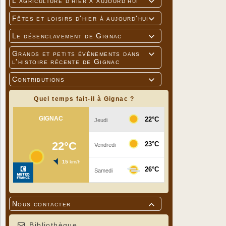
L'agriculture d'hier à aujourd'hui

Fêtes et loisirs d'hier à aujourd'hui

Le désenclavement de Gignac

Grands et petits événements dans

l'histoire récente de Gignac
Contributions

Quel temps fait-il à Gignac ?
Nous contacter

Bibliothèque