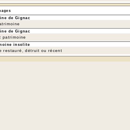
mages
ine de Gignac
patrimoine
ine de Gignac
t patrimoine
moine insolite
e restauré, détruit ou récent