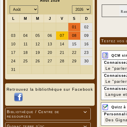
Ran
Testez vos 
QCM si
Connaissez
Le "parle
Connaissez
Le "parle
Connaissez
Retrouvez la bibliothèque sur Facebook
Langue et 
Quizz à
Bibliothèque / Centre de

Personnali
ressources
Des Gigna
Gignac terre d'oc
