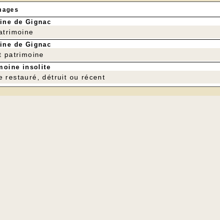
mages
ine de Gignac
patrimoine
ine de Gignac
t patrimoine
moine insolite
e restauré, détruit ou récent