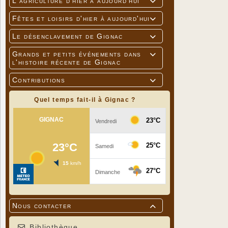
L'agriculture d'hier à aujourd'hui

Fêtes et loisirs d'hier à aujourd'hui

Le désenclavement de Gignac

Grands et petits événements dans

l'histoire récente de Gignac
Contributions

Quel temps fait-il à Gignac ?
Nous contacter

Bibliothèque