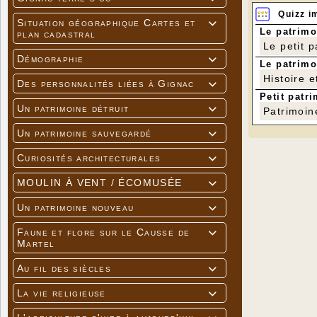
Quizz i
Situation géographique Cartes et

Le patrimo
plan cadastral
Le petit 
Démographie

Le patrimo
Histoire e
Des personnalités liées à Gignac

Petit patri
Un patrimoine détruit

Patrimoin
Un patrimoine sauvegardé

Curiosités architecturales

MOULIN À VENT / ÉCOMUSÉE

Un patrimoine nouveau

Faune et flore sur le Causse de

Martel
Au fil des siècles

La vie religieuse
