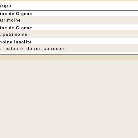
mages
ine de Gignac
patrimoine
ine de Gignac
t patrimoine
moine insolite
e restauré, détruit ou récent