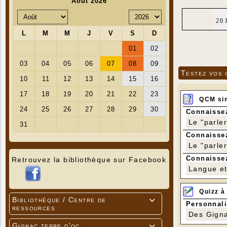
20 
Testez vos 
QCM si
Connaissez
Le "parle
Connaissez
Le "parle
Connaissez
Retrouvez la bibliothèque sur Facebook
Langue et 
Quizz à
Bibliothèque / Centre de

Personnali
ressources
Des Gigna
Gignac terre d'oc
