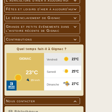
L'agriculture d'hier à aujourd'hui

Fêtes et loisirs d'hier à aujourd'hui

Le désenclavement de Gignac

Grands et petits événements dans

l'histoire récente de Gignac
Contributions

Quel temps fait-il à Gignac ?
Nous contacter

Bibliothèque