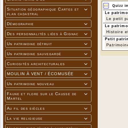
Quizz i
Situation géographique Cartes et

Le patrimo
plan cadastral
Le petit 
Démographie

Le patrimo
Histoire e
Des personnalités liées à Gignac

Petit patri
Un patrimoine détruit

Patrimoin
Un patrimoine sauvegardé

Curiosités architecturales

MOULIN À VENT / ÉCOMUSÉE

Un patrimoine nouveau

Faune et flore sur le Causse de

Martel
Au fil des siècles

La vie religieuse
