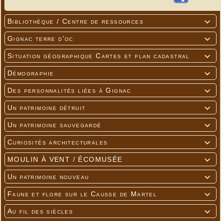
Bibliothèque / Centre de ressources

Gignac terre d'oc

Situation géographique Cartes et plan cadastral

Démographie

Des personnalités liées à Gignac

Un patrimoine détruit

Un patrimoine sauvegardé

Curiosités architecturales

MOULIN À VENT / ÉCOMUSÉE

Un patrimoine nouveau

Faune et flore sur le Causse de Martel

Au fil des siècles
