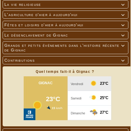
La vie religieuse

L'agriculture d'hier à aujourd'hui

Fêtes et loisirs d'hier à aujourd'hui

Le désenclavement de Gignac

Grands et petits événements dans l'histoire récente

de Gignac
Contributions

Quel temps fait-il à Gignac ?