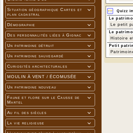
Situation géographique Cartes et

Quizz i
plan cadastral
Le patrimo
Le petit 
Démographie

Le patrimo
Des personnalités liées à Gignac

Histoire e
Un patrimoine détruit
Petit patri

Patrimoin
Un patrimoine sauvegardé

Curiosités architecturales

MOULIN À VENT / ÉCOMUSÉE

Un patrimoine nouveau

Faune et flore sur le Causse de

Martel
Au fil des siècles

La vie religieuse
