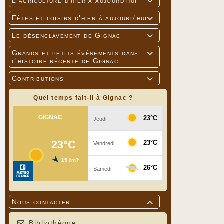
L'agriculture d'hier à aujourd'hui

Fêtes et loisirs d'hier à aujourd'hui

Le désenclavement de Gignac

Grands et petits événements dans

l'histoire récente de Gignac
Contributions

Quel temps fait-il à Gignac ?
Nous contacter

Bibliothèque