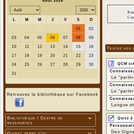
Ran
Cau
Testez vos 
QCM si
Connaissez
Le "parle
Connaissez
Le "parle
Retrouvez la bibliothèque sur Facebook
Connaissez
Langue et 
Bibliothèque / Centre de
Quizz à

ressources
Personnali
Des Gigna
Gignac terre d'oc
