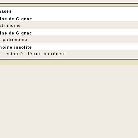
mages
ine de Gignac
patrimoine
ine de Gignac
t patrimoine
moine insolite
e restauré, détruit ou récent