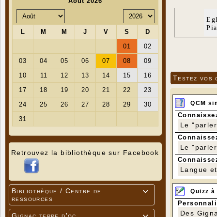
Eg
Pi
Testez vos 
QCM si
Connaissez
Le "parle
Connaissez
Le "parle
Retrouvez la bibliothèque sur Facebook
Connaissez
Langue et 
Bibliothèque / Centre de
Quizz à

ressources
Personnali
Des Gigna
Gignac terre d'oc
