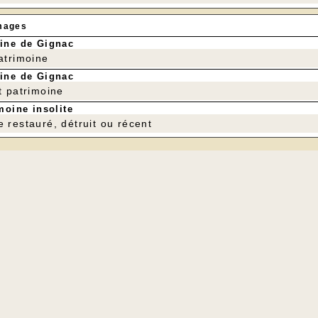
mages
ine de Gignac
patrimoine
ine de Gignac
t patrimoine
moine insolite
e restauré, détruit ou récent