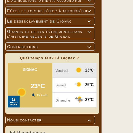
L'agriculture d'hier à aujourd'hui

Fêtes et loisirs d'hier à aujourd'hui

Le désenclavement de Gignac

Grands et petits événements dans

l'histoire récente de Gignac
Contributions

Quel temps fait-il à Gignac ?
Nous contacter

Bibliothèque