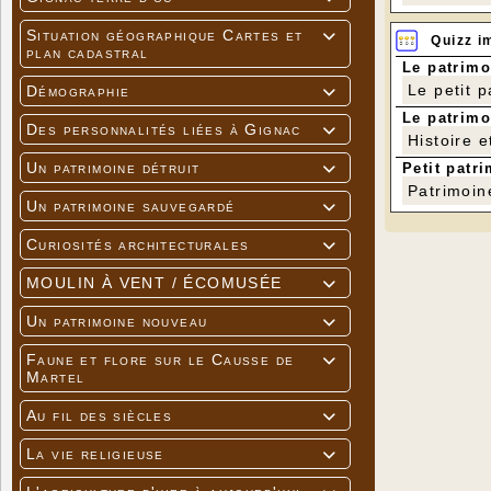
Situation géographique Cartes et

Quizz i
plan cadastral
Le patrimo
Le petit 
Démographie

Le patrimo
Des personnalités liées à Gignac

Histoire e
Un patrimoine détruit
Petit patri

Patrimoin
Un patrimoine sauvegardé

Curiosités architecturales

MOULIN À VENT / ÉCOMUSÉE

Un patrimoine nouveau

Faune et flore sur le Causse de

Martel
Au fil des siècles

La vie religieuse
