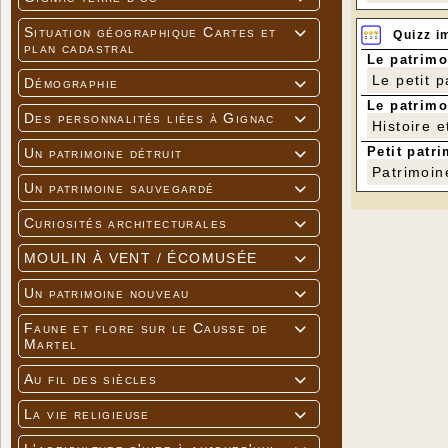
Situation géographique Cartes et

Quizz i
plan cadastral
Le patrimo
Le petit 
Démographie

Le patrimo
Des personnalités liées à Gignac

Histoire e
Petit patri
Un patrimoine détruit

Patrimoin
Un patrimoine sauvegardé

Curiosités architecturales

MOULIN À VENT / ÉCOMUSÉE

Un patrimoine nouveau

Faune et flore sur le Causse de

Martel
Au fil des siècles

La vie religieuse
