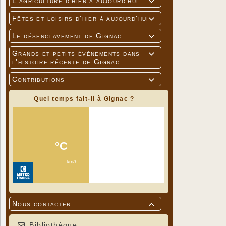
L'agriculture d'hier à aujourd'hui

Fêtes et loisirs d'hier à aujourd'hui

Le désenclavement de Gignac

Grands et petits événements dans

l'histoire récente de Gignac
Contributions

Quel temps fait-il à Gignac ?
Nous contacter

Bibliothèque