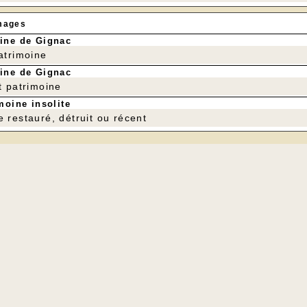
mages
ine de Gignac
patrimoine
ine de Gignac
t patrimoine
moine insolite
e restauré, détruit ou récent