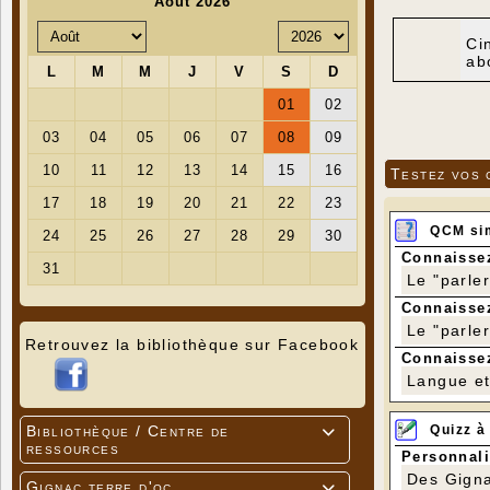
Ci
ab
Testez vos 
QCM si
Connaissez
Le "parle
Connaissez
Le "parle
Retrouvez la bibliothèque sur Facebook
Connaissez
Langue et 
Quizz à
Bibliothèque / Centre de

ressources
Personnali
Des Gigna
Gignac terre d'oc
