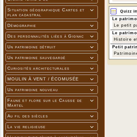
Situation géographique Cartes et

Quizz i
plan cadastral
Le patrimo
Le petit 
Démographie

Le patrimo
Des personnalités liées à Gignac

Histoire e
Un patrimoine détruit
Petit patri

Patrimoin
Un patrimoine sauvegardé

Curiosités architecturales

MOULIN À VENT / ÉCOMUSÉE

Un patrimoine nouveau

Faune et flore sur le Causse de

Martel
Au fil des siècles

La vie religieuse
