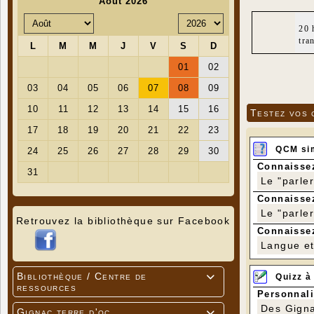
20 
tra
Testez vos 
QCM si
Connaissez
Le "parle
Connaissez
Le "parle
Retrouvez la bibliothèque sur Facebook
Connaissez
Langue et 
Bibliothèque / Centre de
Quizz à

ressources
Personnali
Des Gigna
Gignac terre d'oc
