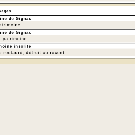
mages
ine de Gignac
patrimoine
ine de Gignac
t patrimoine
moine insolite
e restauré, détruit ou récent