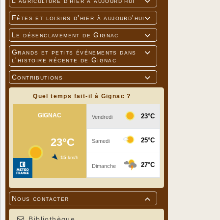
L'agriculture d'hier à aujourd'hui

Fêtes et loisirs d'hier à aujourd'hui

Le désenclavement de Gignac

Grands et petits événements dans

l'histoire récente de Gignac
Contributions

Quel temps fait-il à Gignac ?
Nous contacter

Bibliothèque