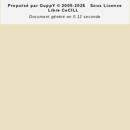
Propulsé par GuppY
© 2005-2026
Sous Licence
Libre CeCILL
Document généré en 0.12 seconde