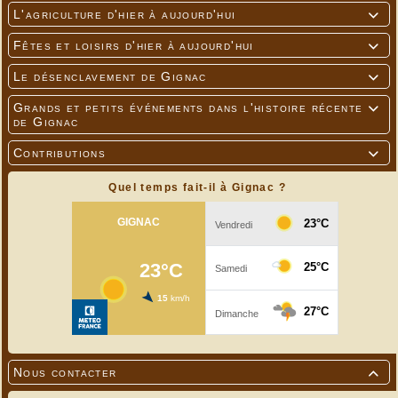
L'agriculture d'hier à aujourd'hui

Fêtes et loisirs d'hier à aujourd'hui

Le désenclavement de Gignac

Grands et petits événements dans l'histoire récente

de Gignac
Contributions

Quel temps fait-il à Gignac ?
Nous contacter
