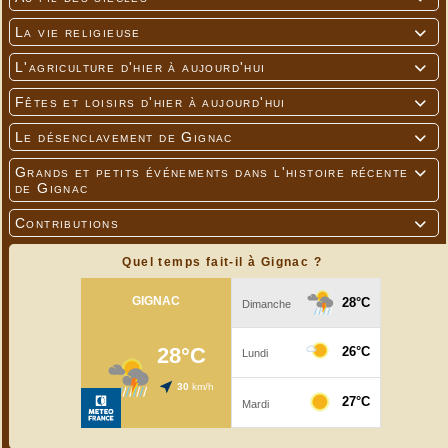
La vie religieuse

L'agriculture d'hier à aujourd'hui

Fêtes et loisirs d'hier à aujourd'hui

Le désenclavement de Gignac

Grands et petits événements dans l'histoire récente

de Gignac
Contributions

Quel temps fait-il à Gignac ?