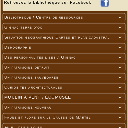
Retrouvez la bibliothèque sur Facebook
Bibliothèque / Centre de ressources

Gignac terre d'oc

Situation géographique Cartes et plan cadastral

Démographie

Des personnalités liées à Gignac

Un patrimoine détruit

Un patrimoine sauvegardé

Curiosités architecturales

MOULIN À VENT / ÉCOMUSÉE

Un patrimoine nouveau

Faune et flore sur le Causse de Martel

Au fil des siècles
