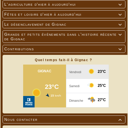
L'agriculture d'hier à aujourd'hui

Fêtes et loisirs d'hier à aujourd'hui

Le désenclavement de Gignac

Grands et petits événements dans l'histoire récente

de Gignac
Contributions

Quel temps fait-il à Gignac ?
Nous contacter
