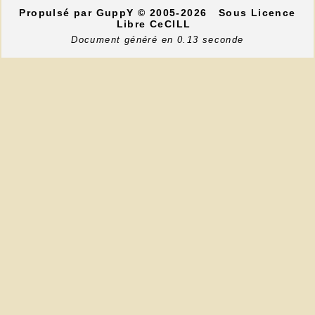
Propulsé par GuppY
© 2005-2026
Sous Licence
Libre CeCILL
Document généré en 0.13 seconde