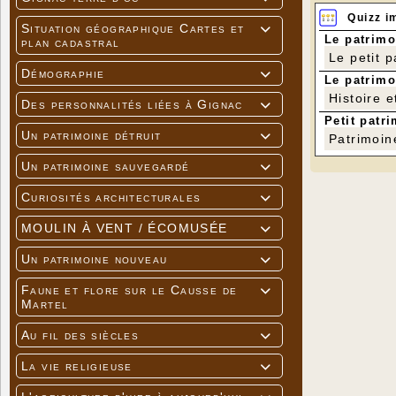
Quizz i
Situation géographique Cartes et

Le patrimo
plan cadastral
Le petit 
Démographie

Le patrimo
Histoire e
Des personnalités liées à Gignac

Petit patri
Un patrimoine détruit

Patrimoin
Un patrimoine sauvegardé

Curiosités architecturales

MOULIN À VENT / ÉCOMUSÉE

Un patrimoine nouveau

Faune et flore sur le Causse de

Martel
Au fil des siècles

La vie religieuse
