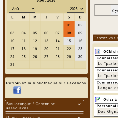
Gym
Testez vos 
QCM si
Connaissez
Le "parle
Connaissez
Le "parle
Connaissez
Retrouvez la bibliothèque sur Facebook
Langue et 
Quizz à
Bibliothèque / Centre de

Personnali
ressources
Des Gigna
Gignac terre d'oc
