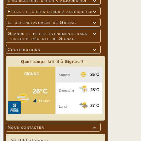
L'agriculture d'hier à aujourd'hui

Fêtes et loisirs d'hier à aujourd'hui

Le désenclavement de Gignac

Grands et petits événements dans

l'histoire récente de Gignac
Contributions

Quel temps fait-il à Gignac ?
Nous contacter

Bibliothèque