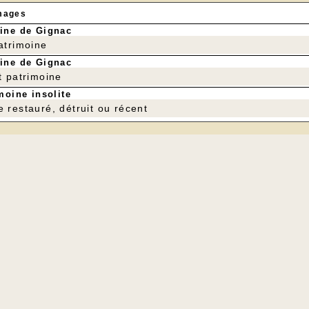
mages
ine de Gignac
patrimoine
ine de Gignac
t patrimoine
moine insolite
e restauré, détruit ou récent