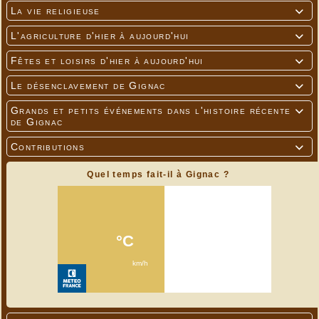
La vie religieuse

L'agriculture d'hier à aujourd'hui

Fêtes et loisirs d'hier à aujourd'hui

Le désenclavement de Gignac

Grands et petits événements dans l'histoire récente

de Gignac
Contributions

Quel temps fait-il à Gignac ?