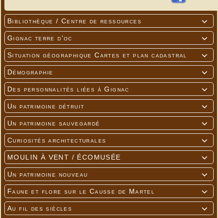
Bibliothèque / Centre de ressources

Gignac terre d'oc

Situation géographique Cartes et plan cadastral

Démographie

Des personnalités liées à Gignac

Un patrimoine détruit

Un patrimoine sauvegardé

Curiosités architecturales

MOULIN À VENT / ÉCOMUSÉE

Un patrimoine nouveau

Faune et flore sur le Causse de Martel

Au fil des siècles
