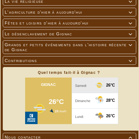
La vie religieuse

L'agriculture d'hier à aujourd'hui

Fêtes et loisirs d'hier à aujourd'hui

Le désenclavement de Gignac

Grands et petits événements dans l'histoire récente

de Gignac
Contributions

Quel temps fait-il à Gignac ?
Nous contacter
