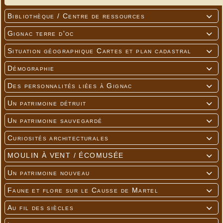
Bibliothèque / Centre de ressources

Gignac terre d'oc

Situation géographique Cartes et plan cadastral

Démographie

Des personnalités liées à Gignac

Un patrimoine détruit

Un patrimoine sauvegardé

Curiosités architecturales

MOULIN À VENT / ÉCOMUSÉE

Un patrimoine nouveau

Faune et flore sur le Causse de Martel

Au fil des siècles
