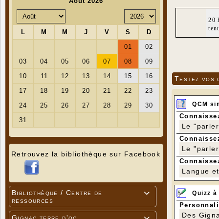
20 
ten
Testez vos 
QCM si
Connaissez
Le "parle
Connaissez
Le "parle
Retrouvez la bibliothèque sur Facebook
Connaissez
Langue et 
Bibliothèque / Centre de
Quizz à

ressources
Personnali
Des Gigna
Gignac terre d'oc
