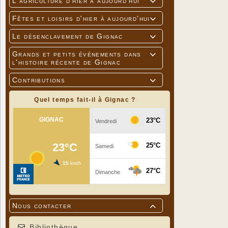
L'agriculture d'hier à aujourd'hui

Fêtes et loisirs d'hier à aujourd'hui

Le désenclavement de Gignac

Grands et petits événements dans

l'histoire récente de Gignac
Contributions

Quel temps fait-il à Gignac ?
Nous contacter

Bibliothèque