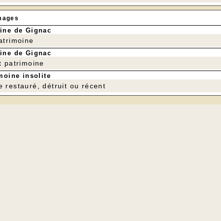
mages
ine de Gignac
patrimoine
ine de Gignac
t patrimoine
moine insolite
e restauré, détruit ou récent