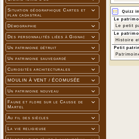
Situation géographique Cartes et

Quizz i
plan cadastral
Le patrimo
Le petit 
Démographie

Le patrimo
Des personnalités liées à Gignac

Histoire e
Un patrimoine détruit
Petit patri

Patrimoin
Un patrimoine sauvegardé

Curiosités architecturales

MOULIN À VENT / ÉCOMUSÉE

Un patrimoine nouveau

Faune et flore sur le Causse de

Martel
Au fil des siècles

La vie religieuse
