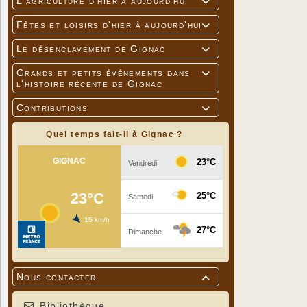
L'agriculture d'hier à aujourd'hui

Fêtes et loisirs d'hier à aujourd'hui

Le désenclavement de Gignac

Grands et petits événements dans

l'histoire récente de Gignac
Contributions

Quel temps fait-il à Gignac ?
Nous contacter

Bibliothèque