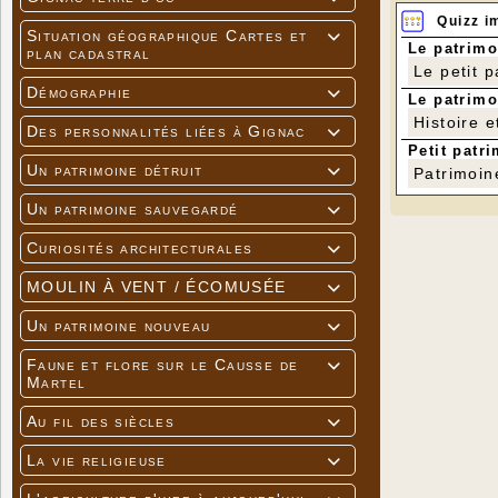
Quizz i
Situation géographique Cartes et

Le patrimo
plan cadastral
Le petit 
Démographie

Le patrimo
Histoire e
Des personnalités liées à Gignac

Petit patri
Un patrimoine détruit

Patrimoin
Un patrimoine sauvegardé

Curiosités architecturales

MOULIN À VENT / ÉCOMUSÉE

Un patrimoine nouveau

Faune et flore sur le Causse de

Martel
Au fil des siècles

La vie religieuse
