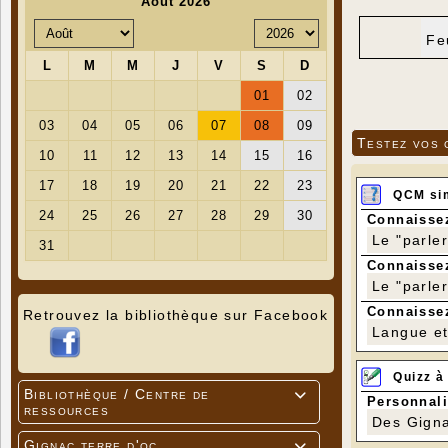
Fe
Testez vos 
QCM si
Connaissez
Le "parle
Connaissez
Le "parle
Connaissez
Retrouvez la bibliothèque sur Facebook
Langue et 
Quizz à
Bibliothèque / Centre de

Personnali
ressources
Des Gigna
Gignac terre d'oc
