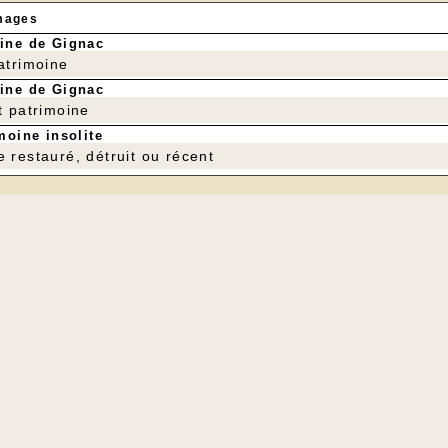
mages
ine de Gignac
patrimoine
ine de Gignac
t patrimoine
moine insolite
e restauré, détruit ou récent