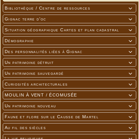
Bibliothèque / Centre de ressources

Gignac terre d'oc

Situation géographique Cartes et plan cadastral

Démographie

Des personnalités liées à Gignac

Un patrimoine détruit

Un patrimoine sauvegardé

Curiosités architecturales

MOULIN À VENT / ÉCOMUSÉE

Un patrimoine nouveau

Faune et flore sur le Causse de Martel

Au fil des siècles

La vie religieuse
