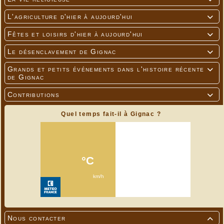
L'agriculture d'hier à aujourd'hui

Fêtes et loisirs d'hier à aujourd'hui

Le désenclavement de Gignac

Grands et petits événements dans l'histoire récente

de Gignac
Contributions

Quel temps fait-il à Gignac ?
Nous contacter
