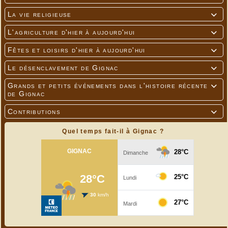
La vie religieuse

L'agriculture d'hier à aujourd'hui

Fêtes et loisirs d'hier à aujourd'hui

Le désenclavement de Gignac

Grands et petits événements dans l'histoire récente

de Gignac
Contributions

Quel temps fait-il à Gignac ?