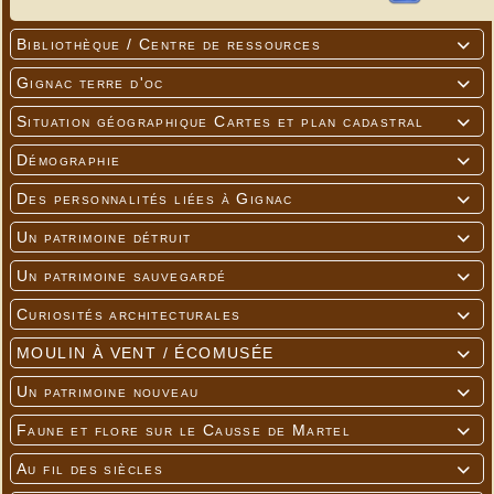
Bibliothèque / Centre de ressources

Gignac terre d'oc

Situation géographique Cartes et plan cadastral

Démographie

Des personnalités liées à Gignac

Un patrimoine détruit

Un patrimoine sauvegardé

Curiosités architecturales

MOULIN À VENT / ÉCOMUSÉE

Un patrimoine nouveau

Faune et flore sur le Causse de Martel

Au fil des siècles
