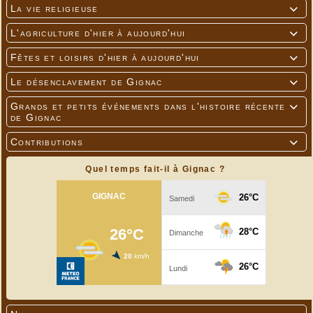
La vie religieuse

L'agriculture d'hier à aujourd'hui

Fêtes et loisirs d'hier à aujourd'hui

Le désenclavement de Gignac

Grands et petits événements dans l'histoire récente

de Gignac
Contributions

Quel temps fait-il à Gignac ?