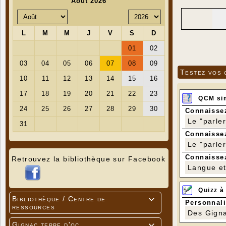
Testez vos 
QCM si
Connaissez
Le "parle
Connaissez
Le "parle
Connaissez
Retrouvez la bibliothèque sur Facebook
Langue et 
Quizz à
Bibliothèque / Centre de

Personnali
ressources
Des Gigna
Gignac terre d'oc
