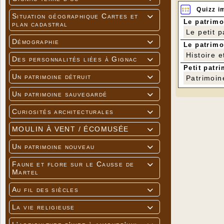
Quizz i
Situation géographique Cartes et

Le patrimo
plan cadastral
Le petit 
Démographie

Le patrimo
Histoire e
Des personnalités liées à Gignac

Petit patri
Un patrimoine détruit

Patrimoin
Un patrimoine sauvegardé

Curiosités architecturales

MOULIN À VENT / ÉCOMUSÉE

Un patrimoine nouveau

Faune et flore sur le Causse de

Martel
Au fil des siècles

La vie religieuse
