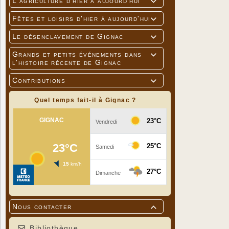
L'agriculture d'hier à aujourd'hui

Fêtes et loisirs d'hier à aujourd'hui

Le désenclavement de Gignac

Grands et petits événements dans

l'histoire récente de Gignac
Contributions

Quel temps fait-il à Gignac ?
Nous contacter

Bibliothèque