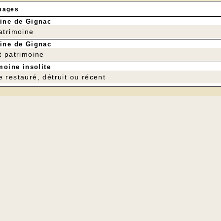
mages
ine de Gignac
patrimoine
ine de Gignac
t patrimoine
moine insolite
e restauré, détruit ou récent