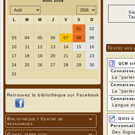
Sa
Ta
Testez vos 
QCM si
Connaissez
Le "parle
Connaissez
Le "parle
Retrouvez la bibliothèque sur Facebook
Connaissez
Langue et 
Quizz à
Bibliothèque / Centre de

ressources
Personnali
Des Gigna
Gignac terre d'oc
