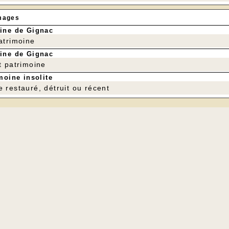
mages
ine de Gignac
patrimoine
ine de Gignac
t patrimoine
moine insolite
e restauré, détruit ou récent