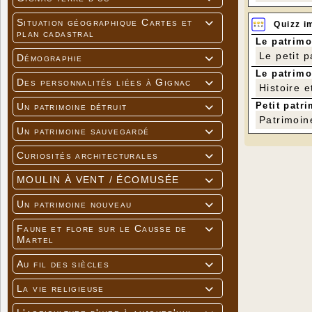
Situation géographique Cartes et

Quizz i
plan cadastral
Le patrimo
Le petit 
Démographie

Le patrimo
Des personnalités liées à Gignac

Histoire e
Petit patri
Un patrimoine détruit

Patrimoin
Un patrimoine sauvegardé

Curiosités architecturales

MOULIN À VENT / ÉCOMUSÉE

Un patrimoine nouveau

Faune et flore sur le Causse de

Martel
Au fil des siècles

La vie religieuse
