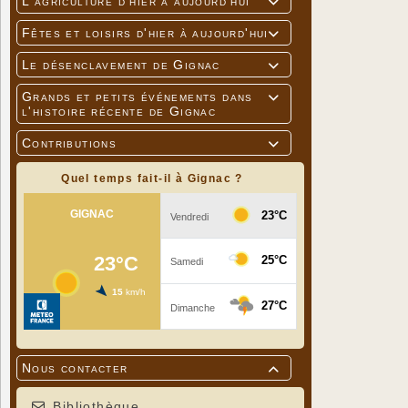
L'agriculture d'hier à aujourd'hui

Fêtes et loisirs d'hier à aujourd'hui

Le désenclavement de Gignac

Grands et petits événements dans

l'histoire récente de Gignac
Contributions

Quel temps fait-il à Gignac ?
Nous contacter

Bibliothèque