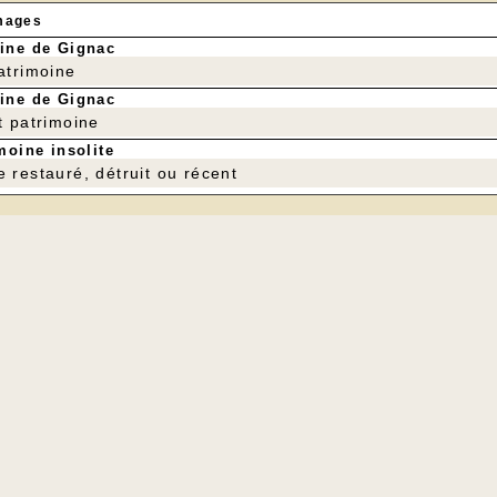
mages
ine de Gignac
patrimoine
ine de Gignac
t patrimoine
moine insolite
e restauré, détruit ou récent