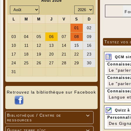
Fo
Testez vos 
QCM si
Connaissez
Le "parle
Connaissez
Le "parle
Connaissez
Retrouvez la bibliothèque sur Facebook
Langue et 
Quizz à
Bibliothèque / Centre de

Personnali
ressources
Des Gigna
Gignac terre d'oc
