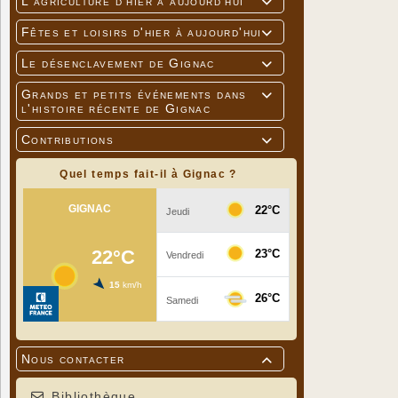
L'agriculture d'hier à aujourd'hui

Fêtes et loisirs d'hier à aujourd'hui

Le désenclavement de Gignac

Grands et petits événements dans

l'histoire récente de Gignac
Contributions

Quel temps fait-il à Gignac ?
Nous contacter

Bibliothèque