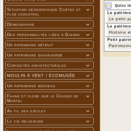
Quizz i
Situation géographique Cartes et

Le patrimo
plan cadastral
Le petit 
Démographie

Le patrimo
Histoire e
Des personnalités liées à Gignac

Petit patri
Un patrimoine détruit

Patrimoin
Un patrimoine sauvegardé

Curiosités architecturales

MOULIN À VENT / ÉCOMUSÉE

Un patrimoine nouveau

Faune et flore sur le Causse de

Martel
Au fil des siècles

La vie religieuse
