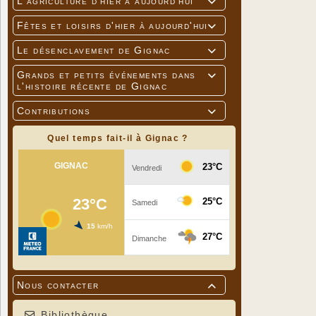
L'agriculture d'hier à aujourd'hui

Fêtes et loisirs d'hier à aujourd'hui

Le désenclavement de Gignac

Grands et petits événements dans

l'histoire récente de Gignac
Contributions

Quel temps fait-il à Gignac ?
Nous contacter

Bibliothèque