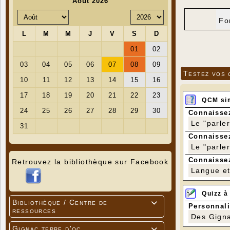
Fo
Testez vos 
QCM si
Connaissez
Le "parle
Connaissez
Le "parle
Connaissez
Retrouvez la bibliothèque sur Facebook
Langue et 
Quizz à
Bibliothèque / Centre de

Personnali
ressources
Des Gigna
Gignac terre d'oc
