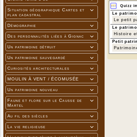
Quizz i
Situation géographique Cartes et

Le patrimo
plan cadastral
Le petit 
Démographie

Le patrimo
Histoire e
Des personnalités liées à Gignac

Petit patri
Un patrimoine détruit

Patrimoin
Un patrimoine sauvegardé

Curiosités architecturales

MOULIN À VENT / ÉCOMUSÉE

Un patrimoine nouveau

Faune et flore sur le Causse de

Martel
Au fil des siècles

La vie religieuse
