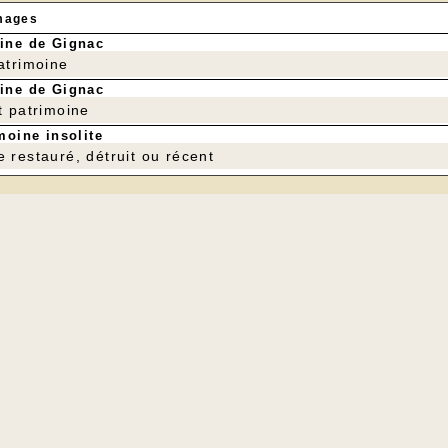
mages
ine de Gignac
patrimoine
ine de Gignac
t patrimoine
moine insolite
e restauré, détruit ou récent