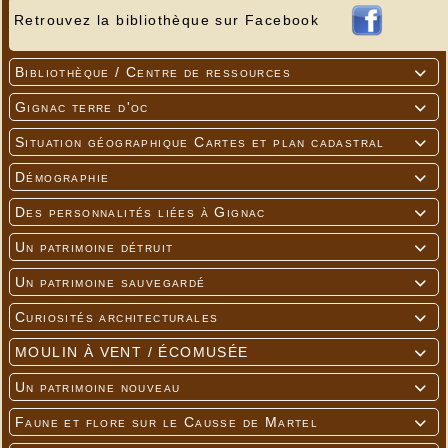
Retrouvez la bibliothèque sur Facebook
Bibliothèque / Centre de ressources

Gignac terre d'oc

Situation géographique Cartes et plan cadastral

Démographie

Des personnalités liées à Gignac

Un patrimoine détruit

Un patrimoine sauvegardé

Curiosités architecturales

MOULIN À VENT / ÉCOMUSÉE

Un patrimoine nouveau

Faune et flore sur le Causse de Martel
