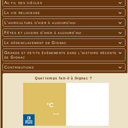
Au fil des siècles

La vie religieuse

L'agriculture d'hier à aujourd'hui

Fêtes et loisirs d'hier à aujourd'hui

Le désenclavement de Gignac

Grands et petits événements dans l'histoire récente

de Gignac
Contributions

Quel temps fait-il à Gignac ?