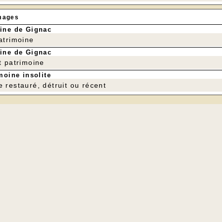
mages
ine de Gignac
patrimoine
ine de Gignac
t patrimoine
moine insolite
e restauré, détruit ou récent