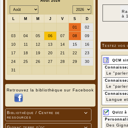
Ra
à 
Testez vos 
QCM si
Connaissez
Le "parle
Connaissez
Le "parle
Retrouvez la bibliothèque sur Facebook
Connaissez
Langue et 
Quizz à
Bibliothèque / Centre de

ressources
Personnali
Des Gigna
Gignac terre d'oc
