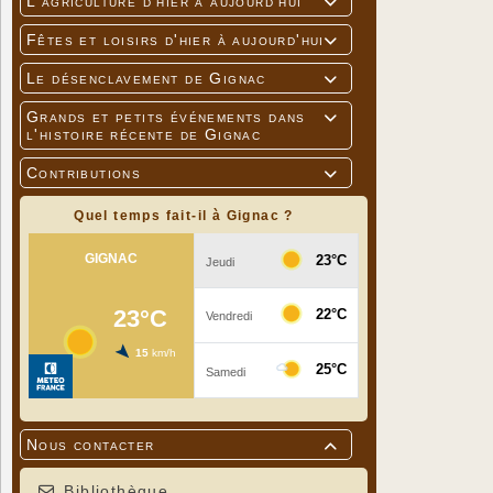
L'agriculture d'hier à aujourd'hui

Fêtes et loisirs d'hier à aujourd'hui

Le désenclavement de Gignac

Grands et petits événements dans

l'histoire récente de Gignac
Contributions

Quel temps fait-il à Gignac ?
Nous contacter

Bibliothèque