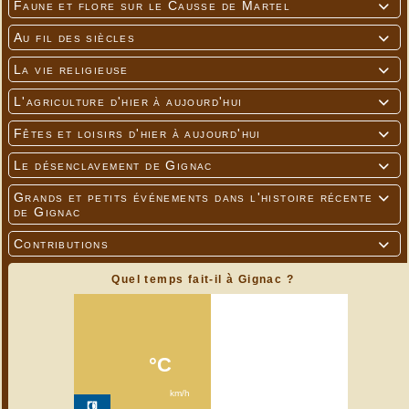
Faune et flore sur le Causse de Martel

Au fil des siècles

La vie religieuse

L'agriculture d'hier à aujourd'hui

Fêtes et loisirs d'hier à aujourd'hui

Le désenclavement de Gignac

Grands et petits événements dans l'histoire récente

de Gignac
Contributions

Quel temps fait-il à Gignac ?