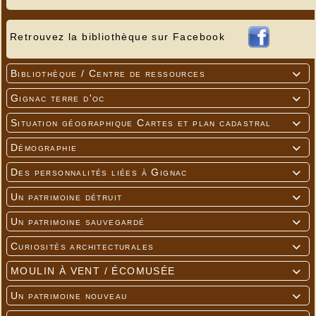
Retrouvez la bibliothèque sur Facebook
Bibliothèque / Centre de ressources

Gignac terre d'oc

Situation géographique Cartes et plan cadastral

Démographie

Des personnalités liées à Gignac

Un patrimoine détruit

Un patrimoine sauvegardé

Curiosités architecturales

MOULIN À VENT / ÉCOMUSÉE

Un patrimoine nouveau
