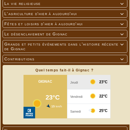
La vie religieuse

L'agriculture d'hier à aujourd'hui

Fêtes et loisirs d'hier à aujourd'hui

Le désenclavement de Gignac

Grands et petits événements dans l'histoire récente

de Gignac
Contributions

Quel temps fait-il à Gignac ?