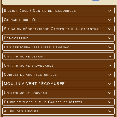
Bibliothèque / Centre de ressources

Gignac terre d'oc

Situation géographique Cartes et plan cadastral

Démographie

Des personnalités liées à Gignac

Un patrimoine détruit

Un patrimoine sauvegardé

Curiosités architecturales

MOULIN À VENT / ÉCOMUSÉE

Un patrimoine nouveau

Faune et flore sur le Causse de Martel

Au fil des siècles
