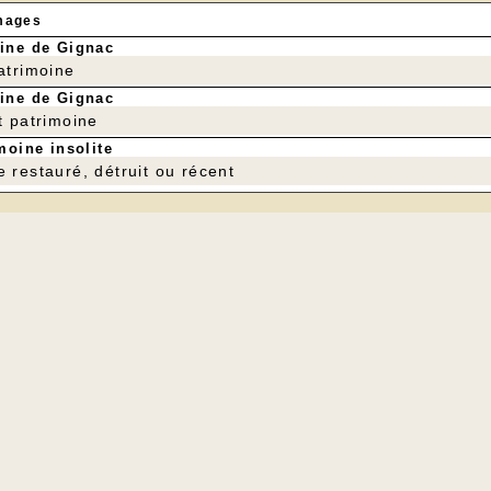
mages
ine de Gignac
patrimoine
ine de Gignac
t patrimoine
moine insolite
e restauré, détruit ou récent