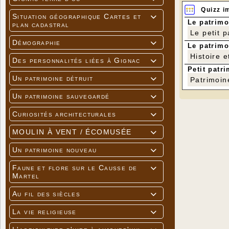
Quizz i
Situation géographique Cartes et

Le patrimo
plan cadastral
Le petit 
Démographie

Le patrimo
Histoire e
Des personnalités liées à Gignac

Petit patri
Un patrimoine détruit

Patrimoin
Un patrimoine sauvegardé

Curiosités architecturales

MOULIN À VENT / ÉCOMUSÉE

Un patrimoine nouveau

Faune et flore sur le Causse de

Martel
Au fil des siècles

La vie religieuse
