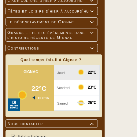
L'agriculture d'hier à aujourd'hui

Fêtes et loisirs d'hier à aujourd'hui

Le désenclavement de Gignac

Grands et petits événements dans

l'histoire récente de Gignac
Contributions

Quel temps fait-il à Gignac ?
Nous contacter

Bibliothèque