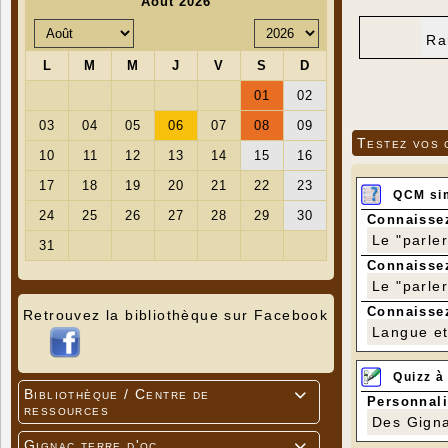
Ra
Testez vos 
QCM si
Connaissez
Le "parle
Connaissez
Le "parle
Connaissez
Retrouvez la bibliothèque sur Facebook
Langue et 
Quizz à
Bibliothèque / Centre de

Personnali
ressources
Des Gigna
Gignac terre d'oc
