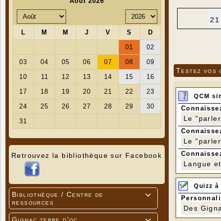
21
Testez vos 
QCM si
Connaissez
Le "parle
Connaissez
Le "parle
Connaissez
Retrouvez la bibliothèque sur Facebook
Langue et 
Quizz à
Bibliothèque / Centre de

Personnali
ressources
Des Gigna
Gignac terre d'oc
