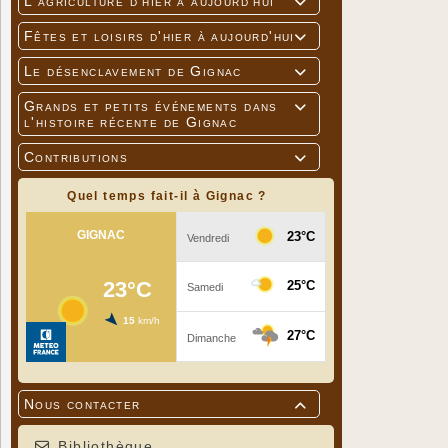
L'agriculture d'hier à aujourd'hui

Fêtes et loisirs d'hier à aujourd'hui

Le désenclavement de Gignac

Grands et petits événements dans

l'histoire récente de Gignac
Contributions

Quel temps fait-il à Gignac ?
Nous contacter

Bibliothèque