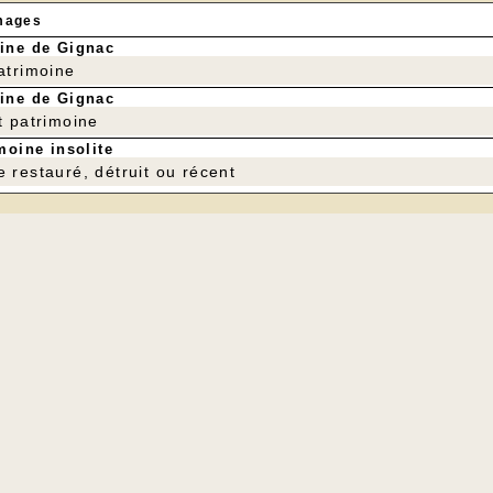
mages
ine de Gignac
patrimoine
ine de Gignac
t patrimoine
moine insolite
e restauré, détruit ou récent