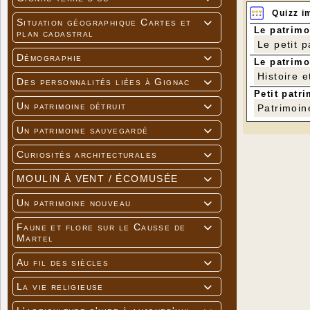
Quizz i
Situation géographique Cartes et

Le patrimo
plan cadastral
Le petit 
Démographie

Le patrimo
Histoire e
Des personnalités liées à Gignac

Petit patri
Un patrimoine détruit

Patrimoin
Un patrimoine sauvegardé

Curiosités architecturales

MOULIN À VENT / ÉCOMUSÉE

Un patrimoine nouveau

Faune et flore sur le Causse de

Martel
Au fil des siècles

La vie religieuse
