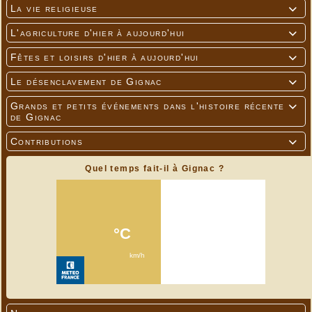
La vie religieuse

L'agriculture d'hier à aujourd'hui

Fêtes et loisirs d'hier à aujourd'hui

Le désenclavement de Gignac

Grands et petits événements dans l'histoire récente

de Gignac
Contributions

Quel temps fait-il à Gignac ?