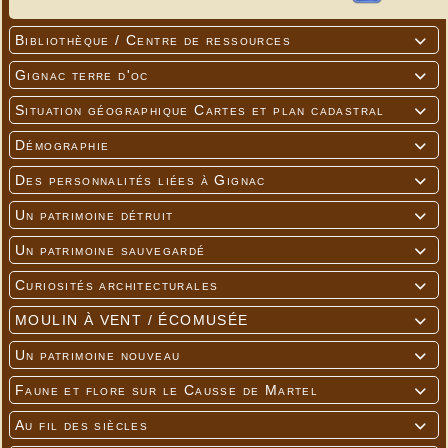
Bibliothèque / Centre de ressources

Gignac terre d'oc

Situation géographique Cartes et plan cadastral

Démographie

Des personnalités liées à Gignac

Un patrimoine détruit

Un patrimoine sauvegardé

Curiosités architecturales

MOULIN À VENT / ÉCOMUSÉE

Un patrimoine nouveau

Faune et flore sur le Causse de Martel

Au fil des siècles
