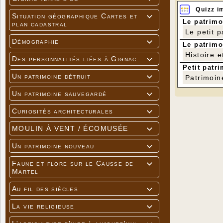
Quizz i
Situation géographique Cartes et

Le patrimo
plan cadastral
Le petit 
Démographie

Le patrimo
Histoire e
Des personnalités liées à Gignac

Petit patri
Un patrimoine détruit

Patrimoin
Un patrimoine sauvegardé

Curiosités architecturales

MOULIN À VENT / ÉCOMUSÉE

Un patrimoine nouveau

Faune et flore sur le Causse de

Martel
Au fil des siècles

La vie religieuse
