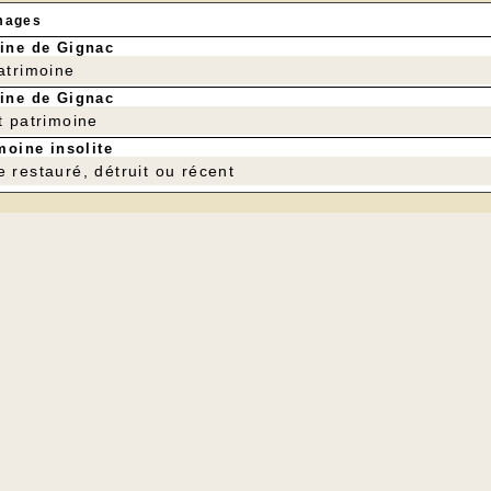
mages
ine de Gignac
patrimoine
ine de Gignac
t patrimoine
moine insolite
e restauré, détruit ou récent