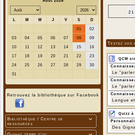
21
Testez vos 
QCM si
Connaissez
Le "parle
Connaissez
Le "parle
Connaissez
Retrouvez la bibliothèque sur Facebook
Langue et 
Quizz à
Bibliothèque / Centre de

Personnali
ressources
Des Gigna
Gignac terre d'oc
