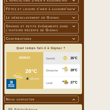
L'agriculture d'hier à aujourd'hui

Fêtes et loisirs d'hier à aujourd'hui

Le désenclavement de Gignac

Grands et petits événements dans

l'histoire récente de Gignac
Contributions

Quel temps fait-il à Gignac ?
Nous contacter

Bibliothèque