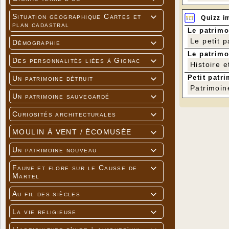
Situation géographique Cartes et

Quizz i
plan cadastral
Le patrimo
Le petit 
Démographie

Le patrimo
Des personnalités liées à Gignac

Histoire e
Petit patri
Un patrimoine détruit

Patrimoin
Un patrimoine sauvegardé

Curiosités architecturales

MOULIN À VENT / ÉCOMUSÉE

Un patrimoine nouveau

Faune et flore sur le Causse de

Martel
Au fil des siècles

La vie religieuse
