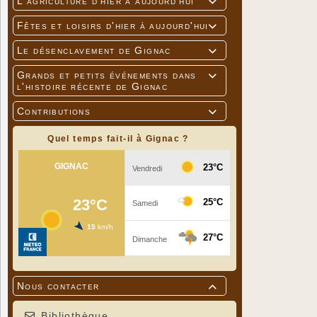
L'agriculture d'hier à aujourd'hui

Fêtes et loisirs d'hier à aujourd'hui

Le désenclavement de Gignac

Grands et petits événements dans

l'histoire récente de Gignac
Contributions

Quel temps fait-il à Gignac ?
Nous contacter

Bibliothèque