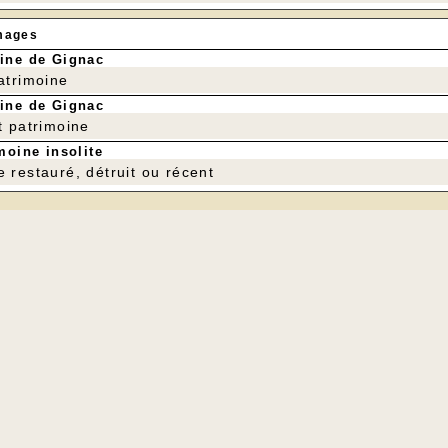
mages
ine de Gignac
patrimoine
ine de Gignac
t patrimoine
moine insolite
e restauré, détruit ou récent