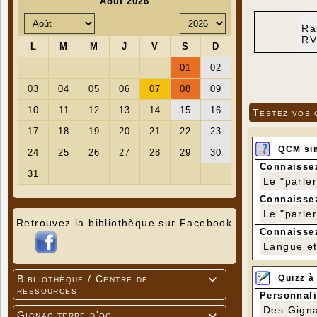
Ra
RV
Testez vos 
QCM si
Connaissez
Le "parle
Connaissez
Le "parle
Retrouvez la bibliothèque sur Facebook
Connaissez
Langue et 
Quizz à
Bibliothèque / Centre de

ressources
Personnali
Des Gigna
Gignac terre d'oc
