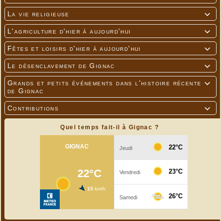
La vie religieuse

L'agriculture d'hier à aujourd'hui

Fêtes et loisirs d'hier à aujourd'hui

Le désenclavement de Gignac

Grands et petits événements dans l'histoire récente

de Gignac
Contributions

Quel temps fait-il à Gignac ?