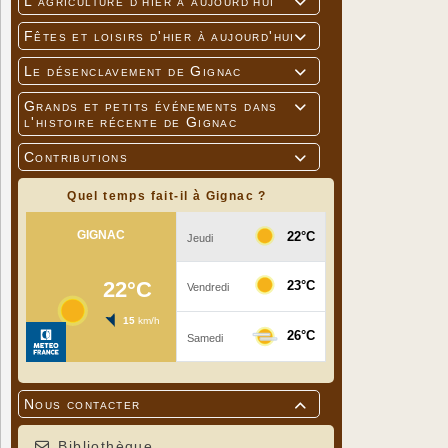
L'agriculture d'hier à aujourd'hui

Fêtes et loisirs d'hier à aujourd'hui

Le désenclavement de Gignac

Grands et petits événements dans

l'histoire récente de Gignac
Contributions

Quel temps fait-il à Gignac ?
Nous contacter

Bibliothèque