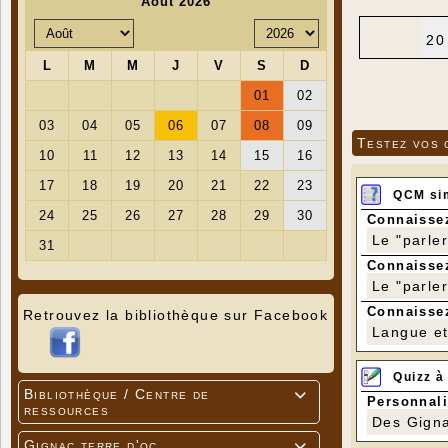
20
Testez vos 
QCM si
Connaissez
Le "parle
Connaissez
Le "parle
Connaissez
Retrouvez la bibliothèque sur Facebook
Langue et 
Quizz à
Bibliothèque / Centre de

Personnali
ressources
Des Gigna
Gignac terre d'oc
