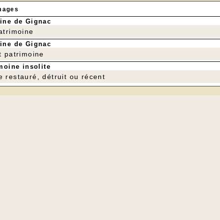
mages
ine de Gignac
patrimoine
ine de Gignac
t patrimoine
moine insolite
e restauré, détruit ou récent