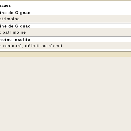
mages
ine de Gignac
patrimoine
ine de Gignac
t patrimoine
moine insolite
e restauré, détruit ou récent