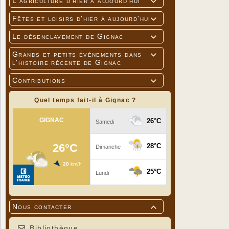
L'agriculture d'hier à aujourd'hui

Fêtes et loisirs d'hier à aujourd'hui

Le désenclavement de Gignac

Grands et petits événements dans

l'histoire récente de Gignac
Contributions

Quel temps fait-il à Gignac ?
Nous contacter

Bibliothèque