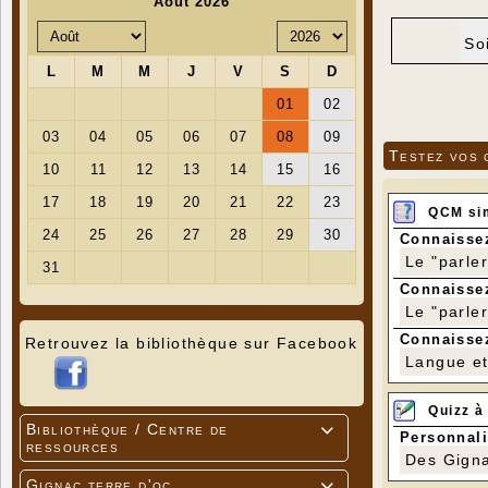
So
Testez vos 
QCM si
Connaissez
Le "parle
Connaissez
Le "parle
Connaissez
Retrouvez la bibliothèque sur Facebook
Langue et 
Quizz à
Bibliothèque / Centre de

Personnali
ressources
Des Gigna
Gignac terre d'oc
