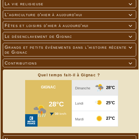
La vie religieuse

L'agriculture d'hier à aujourd'hui

Fêtes et loisirs d'hier à aujourd'hui

Le désenclavement de Gignac

Grands et petits événements dans l'histoire récente

de Gignac
Contributions

Quel temps fait-il à Gignac ?