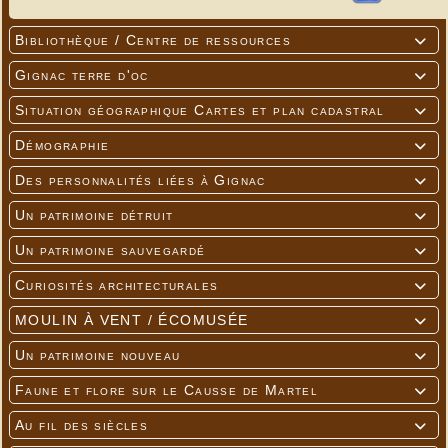
Bibliothèque / Centre de ressources

Gignac terre d'oc

Situation géographique Cartes et plan cadastral

Démographie

Des personnalités liées à Gignac

Un patrimoine détruit

Un patrimoine sauvegardé

Curiosités architecturales

MOULIN À VENT / ÉCOMUSÉE

Un patrimoine nouveau

Faune et flore sur le Causse de Martel

Au fil des siècles
