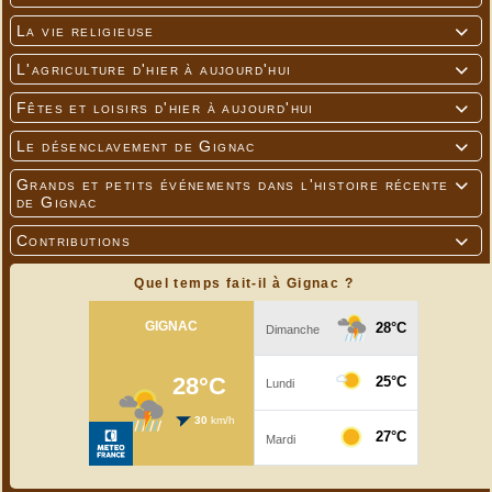
La vie religieuse

L'agriculture d'hier à aujourd'hui

Fêtes et loisirs d'hier à aujourd'hui

Le désenclavement de Gignac

Grands et petits événements dans l'histoire récente

de Gignac
Contributions

Quel temps fait-il à Gignac ?