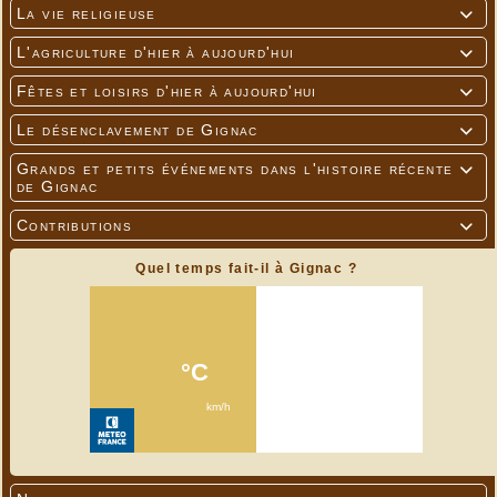
La vie religieuse

L'agriculture d'hier à aujourd'hui

Fêtes et loisirs d'hier à aujourd'hui

Le désenclavement de Gignac

Grands et petits événements dans l'histoire récente

de Gignac
Contributions

Quel temps fait-il à Gignac ?