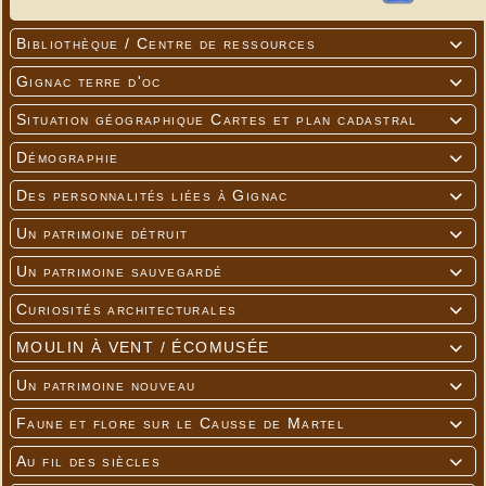
Bibliothèque / Centre de ressources

Gignac terre d'oc

Situation géographique Cartes et plan cadastral

Démographie

Des personnalités liées à Gignac

Un patrimoine détruit

Un patrimoine sauvegardé

Curiosités architecturales

MOULIN À VENT / ÉCOMUSÉE

Un patrimoine nouveau

Faune et flore sur le Causse de Martel

Au fil des siècles
