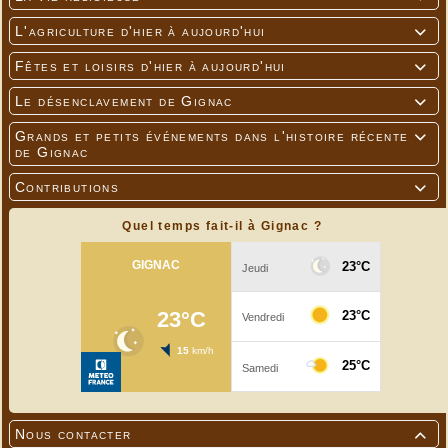
L'agriculture d'hier à aujourd'hui

Fêtes et loisirs d'hier à aujourd'hui

Le désenclavement de Gignac

Grands et petits événements dans l'histoire récente

de Gignac
Contributions

Quel temps fait-il à Gignac ?
Nous contacter
