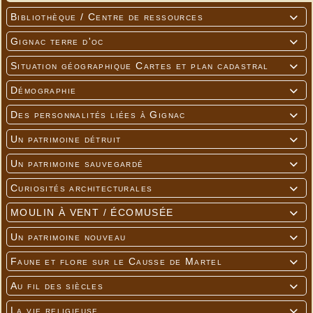
Bibliothèque / Centre de ressources

Gignac terre d'oc

Situation géographique Cartes et plan cadastral

Démographie

Des personnalités liées à Gignac

Un patrimoine détruit

Un patrimoine sauvegardé

Curiosités architecturales

MOULIN À VENT / ÉCOMUSÉE

Un patrimoine nouveau

Faune et flore sur le Causse de Martel

Au fil des siècles

La vie religieuse
