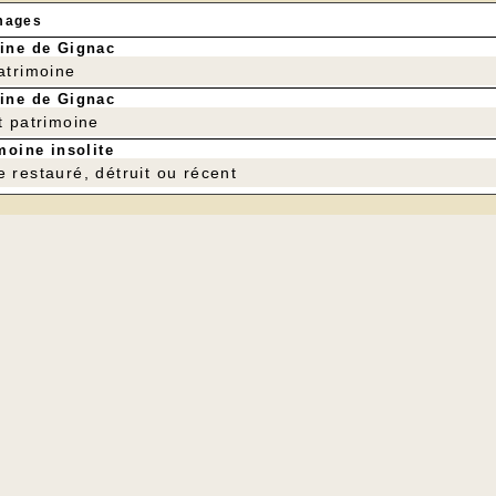
mages
ine de Gignac
patrimoine
ine de Gignac
t patrimoine
moine insolite
e restauré, détruit ou récent