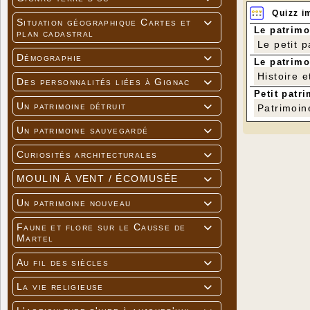
Quizz i
Situation géographique Cartes et

Le patrimo
plan cadastral
Le petit 
Démographie

Le patrimo
Histoire e
Des personnalités liées à Gignac

Petit patri
Un patrimoine détruit

Patrimoin
Un patrimoine sauvegardé

Curiosités architecturales

MOULIN À VENT / ÉCOMUSÉE

Un patrimoine nouveau

Faune et flore sur le Causse de

Martel
Au fil des siècles

La vie religieuse
