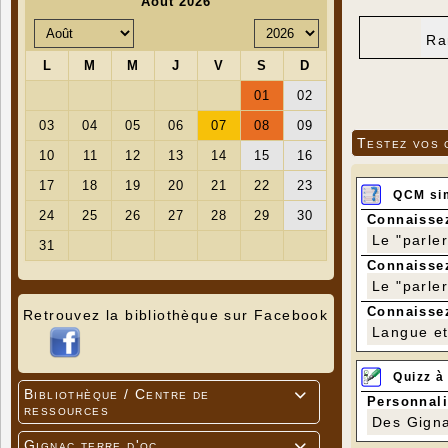
Ra
Testez vos 
QCM si
Connaissez
Le "parle
Connaissez
Le "parle
Connaissez
Retrouvez la bibliothèque sur Facebook
Langue et 
Quizz à
Bibliothèque / Centre de

Personnali
ressources
Des Gigna
Gignac terre d'oc
