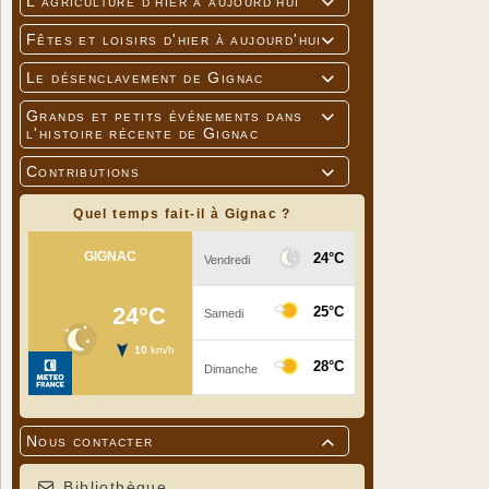
L'agriculture d'hier à aujourd'hui

Fêtes et loisirs d'hier à aujourd'hui

Le désenclavement de Gignac

Grands et petits événements dans

l'histoire récente de Gignac
Contributions

Quel temps fait-il à Gignac ?
Nous contacter

Bibliothèque