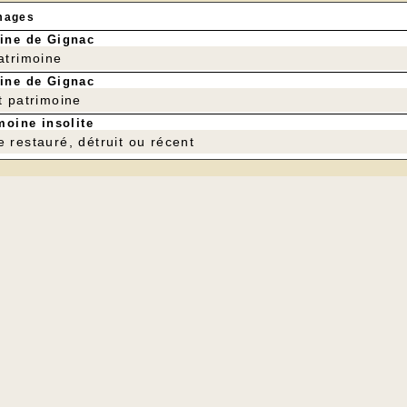
mages
ine de Gignac
patrimoine
ine de Gignac
t patrimoine
moine insolite
e restauré, détruit ou récent