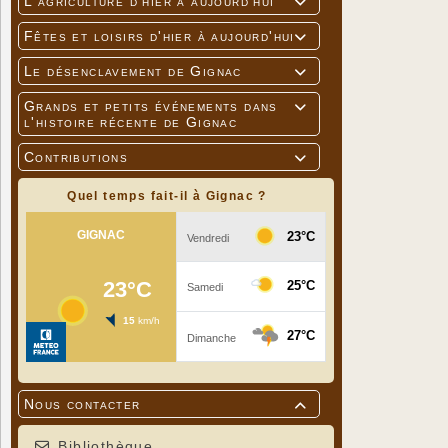
L'agriculture d'hier à aujourd'hui

Fêtes et loisirs d'hier à aujourd'hui

Le désenclavement de Gignac

Grands et petits événements dans

l'histoire récente de Gignac
Contributions

Quel temps fait-il à Gignac ?
Nous contacter

Bibliothèque