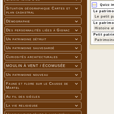
Quizz i
Situation géographique Cartes et

Le patrimo
plan cadastral
Le petit 
Démographie

Le patrimo
Histoire e
Des personnalités liées à Gignac

Petit patri
Un patrimoine détruit

Patrimoin
Un patrimoine sauvegardé

Curiosités architecturales

MOULIN À VENT / ÉCOMUSÉE

Un patrimoine nouveau

Faune et flore sur le Causse de

Martel
Au fil des siècles

La vie religieuse
