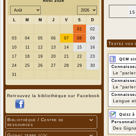
15
Testez vos 
QCM si
Connaissez
Le "parle
Connaissez
Le "parle
Connaissez
Retrouvez la bibliothèque sur Facebook
Langue et 
Quizz à
Bibliothèque / Centre de

Personnali
ressources
Des Gigna
Gignac terre d'oc
