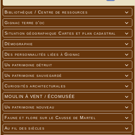
Bibliothèque / Centre de ressources

Gignac terre d'oc

Situation géographique Cartes et plan cadastral

Démographie

Des personnalités liées à Gignac

Un patrimoine détruit

Un patrimoine sauvegardé

Curiosités architecturales

MOULIN À VENT / ÉCOMUSÉE

Un patrimoine nouveau

Faune et flore sur le Causse de Martel

Au fil des siècles
