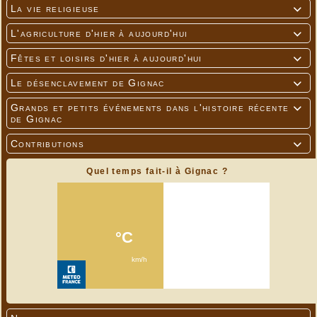
La vie religieuse

L'agriculture d'hier à aujourd'hui

Fêtes et loisirs d'hier à aujourd'hui

Le désenclavement de Gignac

Grands et petits événements dans l'histoire récente

de Gignac
Contributions

Quel temps fait-il à Gignac ?