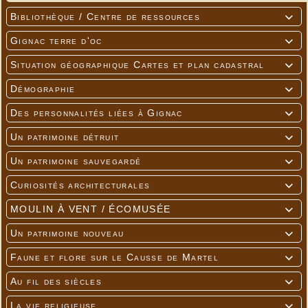
Bibliothèque / Centre de ressources

Gignac terre d'oc

Situation géographique Cartes et plan cadastral

Démographie

Des personnalités liées à Gignac

Un patrimoine détruit

Un patrimoine sauvegardé

Curiosités architecturales

MOULIN À VENT / ÉCOMUSÉE

Un patrimoine nouveau

Faune et flore sur le Causse de Martel

Au fil des siècles

La vie religieuse
