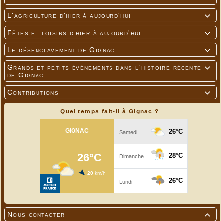
L'agriculture d'hier à aujourd'hui

Fêtes et loisirs d'hier à aujourd'hui

Le désenclavement de Gignac

Grands et petits événements dans l'histoire récente

de Gignac
Contributions

Quel temps fait-il à Gignac ?
Nous contacter
