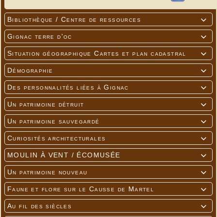
Bibliothèque / Centre de ressources

Gignac terre d'oc

Situation géographique Cartes et plan cadastral

Démographie

Des personnalités liées à Gignac

Un patrimoine détruit

Un patrimoine sauvegardé

Curiosités architecturales

MOULIN À VENT / ÉCOMUSÉE

Un patrimoine nouveau

Faune et flore sur le Causse de Martel

Au fil des siècles
