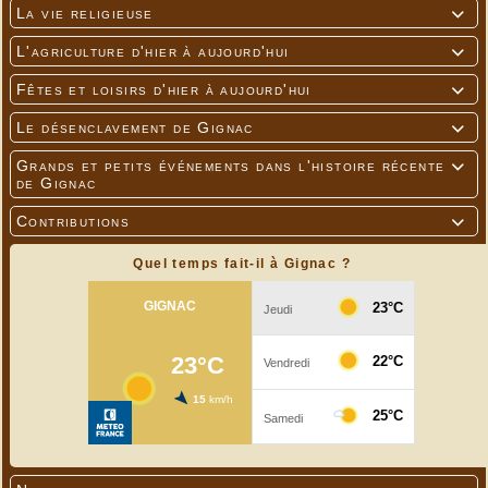
La vie religieuse

L'agriculture d'hier à aujourd'hui

Fêtes et loisirs d'hier à aujourd'hui

Le désenclavement de Gignac

Grands et petits événements dans l'histoire récente

de Gignac
Contributions

Quel temps fait-il à Gignac ?