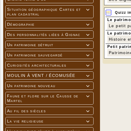
Situation géographique Cartes et

Quizz i
plan cadastral
Le patrimo
Démographie

Le petit 
Le patrimo
Des personnalités liées à Gignac

Histoire e
Un patrimoine détruit

Petit patri
Patrimoin
Un patrimoine sauvegardé

Curiosités architecturales

MOULIN À VENT / ÉCOMUSÉE

Un patrimoine nouveau

Faune et flore sur le Causse de

Martel
Au fil des siècles

La vie religieuse
