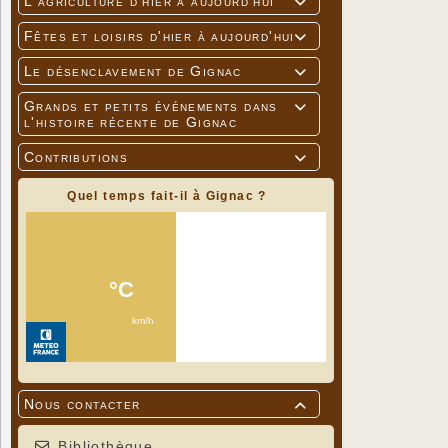
L'agriculture d'hier à aujourd'hui

Fêtes et loisirs d'hier à aujourd'hui

Le désenclavement de Gignac

Grands et petits événements dans

l'histoire récente de Gignac
Contributions

Quel temps fait-il à Gignac ?
Nous contacter

Bibliothèque