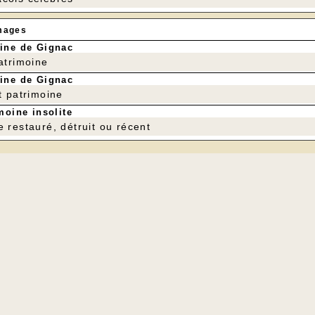
mages
ine de Gignac
patrimoine
ine de Gignac
t patrimoine
moine insolite
e restauré, détruit ou récent