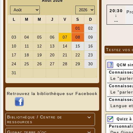
20:30
Pr
↓
…
Testez vos 
QCM si
Connaissez
Le "parle
Connaissez
Le "parle
Retrouvez la bibliothèque sur Facebook
Connaissez
Langue et 
Bibliothèque / Centre de

Quizz à
ressources
Personnali
Gignac terre d'oc
Des Gigna
