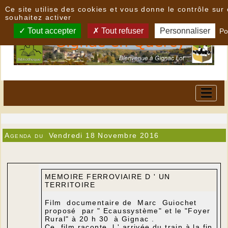
Panneau de gestion des cookies
Ce site utilise des cookies et vous donne le contrôle su
souhaitez activer
Tout accepter
Tout refuser
Personnaliser
Po
Agenda du
Vendredi 18 Novembre 2016
MEMOIRE FERROVIAIRE D ' UN
TERRITOIRE
Film documentaire de Marc Guiochet
proposé par " Ecaussystème" et le "Foyer
Rural" à 20 h 30 à Gignac .
Ce film raconte l ' arrivée du train à la fin