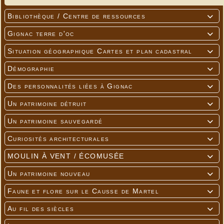
Bibliothèque / Centre de ressources

Gignac terre d'oc

Situation géographique Cartes et plan cadastral

Démographie

Des personnalités liées à Gignac

Un patrimoine détruit

Un patrimoine sauvegardé

Curiosités architecturales

MOULIN À VENT / ÉCOMUSÉE

Un patrimoine nouveau

Faune et flore sur le Causse de Martel

Au fil des siècles
