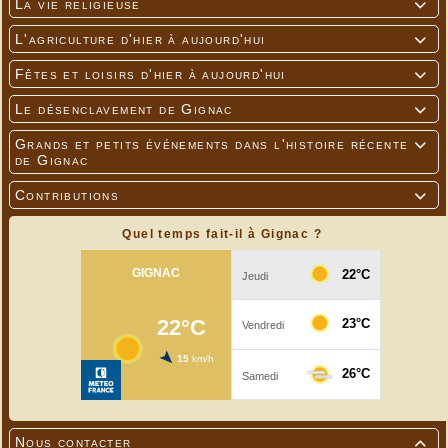
La vie religieuse

L'agriculture d'hier à aujourd'hui

Fêtes et loisirs d'hier à aujourd'hui

Le désenclavement de Gignac

Grands et petits événements dans l'histoire récente

de Gignac
Contributions

Quel temps fait-il à Gignac ?
Nous contacter
