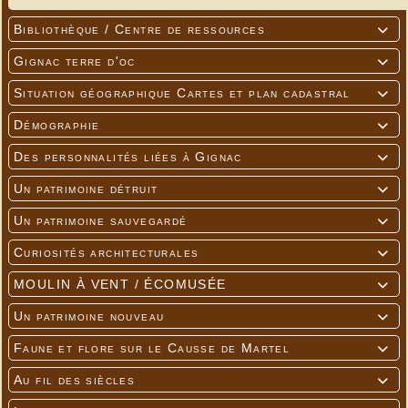
Bibliothèque / Centre de ressources

Gignac terre d'oc

Situation géographique Cartes et plan cadastral

Démographie

Des personnalités liées à Gignac

Un patrimoine détruit

Un patrimoine sauvegardé

Curiosités architecturales

MOULIN À VENT / ÉCOMUSÉE

Un patrimoine nouveau

Faune et flore sur le Causse de Martel

Au fil des siècles
