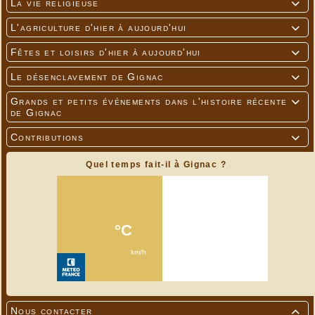
La vie religieuse

L'agriculture d'hier à aujourd'hui

Fêtes et loisirs d'hier à aujourd'hui

Le désenclavement de Gignac

Grands et petits événements dans l'histoire récente

de Gignac
Contributions

Quel temps fait-il à Gignac ?
Nous contacter
