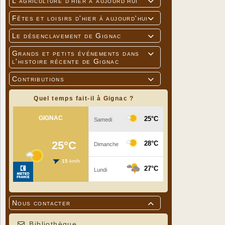
L'agriculture d'hier à aujourd'hui

Fêtes et loisirs d'hier à aujourd'hui

Le désenclavement de Gignac

Grands et petits événements dans

l'histoire récente de Gignac
Contributions

Quel temps fait-il à Gignac ?
Nous contacter

Bibliothèque