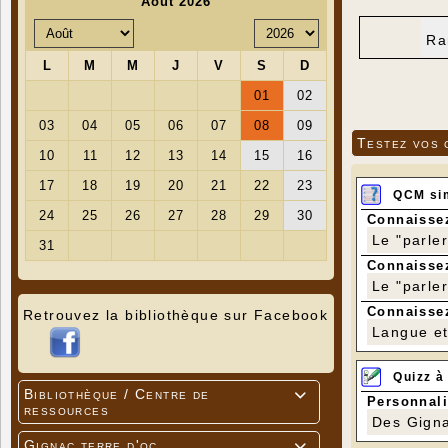
Ra
Testez vos 
QCM si
Connaissez
Le "parle
Connaissez
Le "parle
Connaissez
Retrouvez la bibliothèque sur Facebook
Langue et 
Quizz à
Bibliothèque / Centre de

Personnali
ressources
Des Gigna
Gignac terre d'oc
