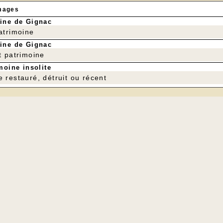
mages
ine de Gignac
patrimoine
ine de Gignac
t patrimoine
moine insolite
e restauré, détruit ou récent