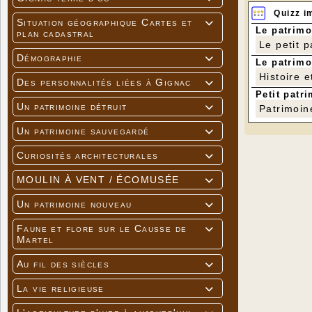
Quizz i
Situation géographique Cartes et

Le patrimo
plan cadastral
Le petit 
Démographie

Le patrimo
Histoire e
Des personnalités liées à Gignac

Petit patri
Un patrimoine détruit

Patrimoin
Un patrimoine sauvegardé

Curiosités architecturales

MOULIN À VENT / ÉCOMUSÉE

Un patrimoine nouveau

Faune et flore sur le Causse de

Martel
Au fil des siècles

La vie religieuse
